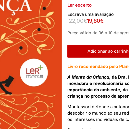
Ler excerto
Escreva uma avaliação
22,00€
19,80€
Preço válido de 06 a 10 de agos
Adicionar ao carrinh
Livro recomendado pelo Plano
A Mente da Criança
, da Dra
inovadora e revolucionária s
importância do ambiente, da 
criança no processo de apr
Montessori defende a autonomi
descobrir o mundo ao seu redo
os interesses individuais de c