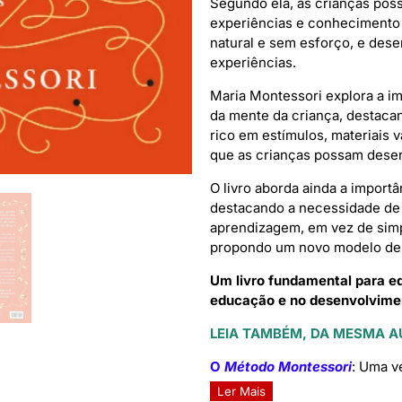
Segundo ela, as crianças pos
experiências e conhecimento 
natural e sem esforço, e des
experiências.
Maria Montessori explora a i
da mente da criança, destaca
rico em estímulos, materiais 
que as crianças possam dese
O livro aborda ainda a import
destacando a necessidade de 
aprendizagem, em vez de simp
propondo um novo modelo de
Um livro fundamental para ed
educação e no desenvolvimen
LEIA TAMBÉM, DA MESMA A
O
Método Montessori
: Uma v
Ler Mais