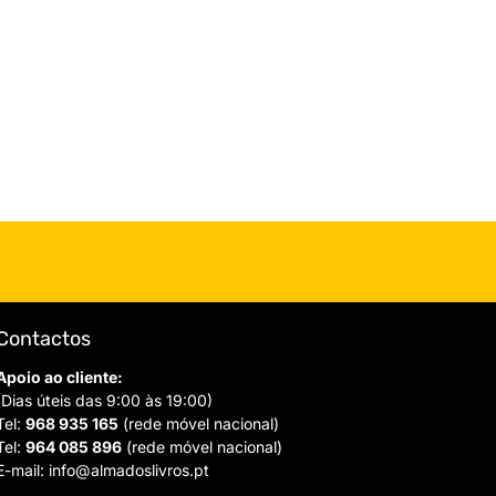
Contactos
Apoio ao cliente:
(Dias úteis das 9:00 às 19:00)
Tel:
968 935 165
(rede móvel nacional)
Tel:
964 085 896
(rede móvel nacional)
E-mail:
info@almadoslivros.pt