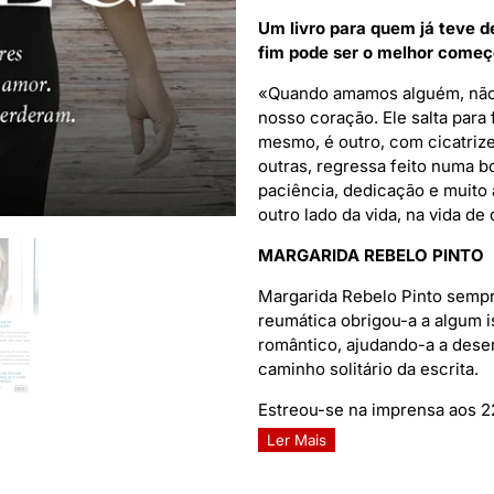
Um livro para quem já teve d
fim pode ser o melhor começ
«Quando amamos alguém, não
nosso coração. Ele salta para 
mesmo, é outro, com cicatrizes
outras, regressa feito numa b
paciência, dedicação e muito a
outro lado da vida, na vida de
MARGARIDA REBELO PINTO
Margarida Rebelo Pinto sempre
reumática obrigou-a a algum 
romântico, ajudando-a a desen
caminho solitário da escrita.
Estreou-se na imprensa aos 22
Ler Mais