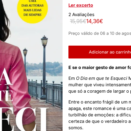
Ler excerto
2 Avaliações
15,95€
14,36€
Preço válido de 06 a 10 de agos
Adicionar ao carrinh
E se o maior gesto de amor f
Em
O Dia em que te Esqueci
M
mulher que viveu intensament
que só a coragem de largar o 
Entre o encanto frágil de um
apaga, este romance é uma ca
turbilhão de emoções: a dific
certeza de que o verdadeiro 
somos.