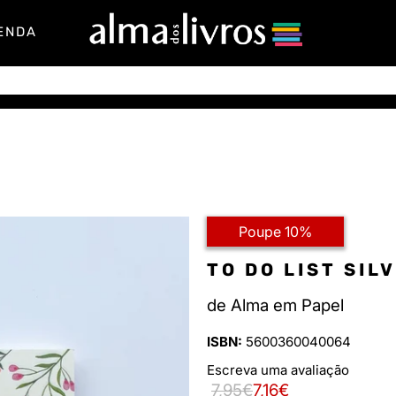
ENDA
Poupe 10%
TO DO LIST SIL
de
Alma em Papel
ISBN:
5600360040064
Escreva uma avaliação
7,95€
7,16€