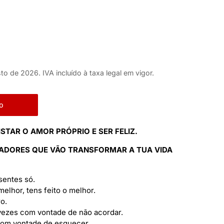
to de 2026. IVA incluído à taxa legal em vigor.
o
STAR O AMOR PRÓPRIO E SER FELIZ.
IRADORES QUE VÃO TRANSFORMAR A TUA VIDA
 sentes só.
melhor, tens feito o melhor.
o.
 vezes com vontade de não acordar.
 com vontade de esquecer.