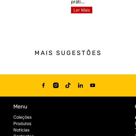
práti...
Ler Mais
MAIS SUGESTÕES
Menu
Coleções
Produtos
Notícias