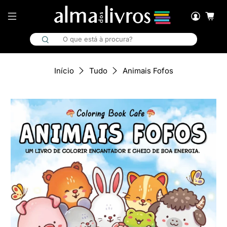
Animais Fofos
Início
Tudo