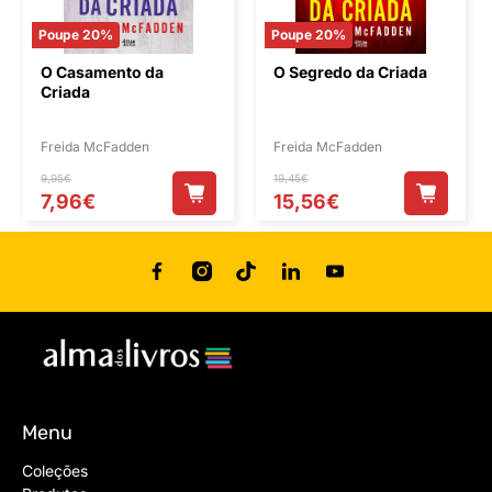
Poupe 20%
Poupe 20%
O Casamento da
O Segredo da Criada
Criada
Freida McFadden
Freida McFadden
9,95€
19,45€
7,96€
15,56€
Menu
Coleções