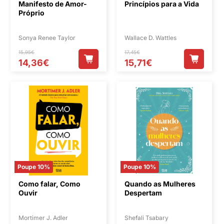
Manifesto de Amor-
Princípios para a Vida
Próprio
Sonya Renee Taylor
Wallace D. Wattles
15,95€
17,45€
14,36€
15,71€
Poupe 10%
Poupe 10%
Como falar, Como
Quando as Mulheres
Ouvir
Despertam
Mortimer J. Adler
Shefali Tsabary