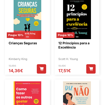
Poupe 10%
Poupe 10%
Crianças Seguras
12 Princípios para a
Excelência
Kimberly King
Scott H. Young
15,95€
19,45€
14,36€
17,51€