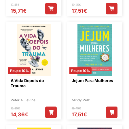
17,45€
19,45€
15,71€
17,51€
Poupe 10%
Poupe 10%
A Vida Depois do
Jejum Para Mulheres
Trauma
Peter A. Levine
Mindy Pelz
15,95€
19,45€
14,36€
17,51€