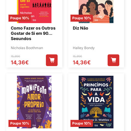
Poupe 10%
Poupe 10%
Como Fazer os Outros
Diz Não
Gostar de Si em 90
Segundos
Nicholas Boothman
Halley Bondy
15,95€
15,95€
14,36€
14,36€
Poupe 10%
Poupe 10%