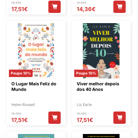
19,45€
15,95€
17,51€
14,36€
Poupe 10%
Poupe 10%
O Lugar Mais Feliz do
Viver melhor depois
Mundo
dos 40 Anos
Helen Russell
Liz Earle
19,45€
19,45€
17,51€
17,51€