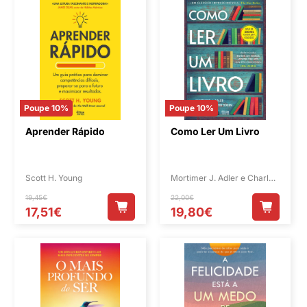
Poupe 10%
Poupe 10%
Aprender Rápido
Como Ler Um Livro
Scott H. Young
Mortimer J. Adler e Charles
Van Doren
19,45€
22,00€
17,51€
19,80€