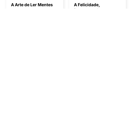
A Arte de Ler Mentes
A Felicidade,
Desesperadamente
Henrik Fexeus
André Comte-Sponville
15,95€
12,50€
14,36€
11,25€
Poupe 10%
Poupe 10%
De Menina Ferida a
Comunicação Não-
Mulher Selvagem
Violenta e Resolução
de Conflitos
Sara Sarmiento Borge
Marshall B. Rosenberg