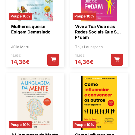
Poupe 10%
Poupe 10%
Mulheres que se
Vive a Tua Vida e as
Exigem Demasiado
Redes Sociais Que Se
F*dam
Júlia Martí
Thijs Launspach
15,95€
15,95€
14,36€
14,36€
Poupe 10%
Poupe 10%
A Linguagem da Mente
Como Influenciar e